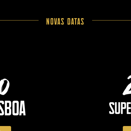
novas datas
A