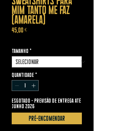
MIM TANTO ME FAZ
(amarela)
Preço
45,00 €
IVA incl.
Tamanho
*
Quantidade
*
ESGOTADO - Previsão de entrega até
junho 2026
Pré-encomendar